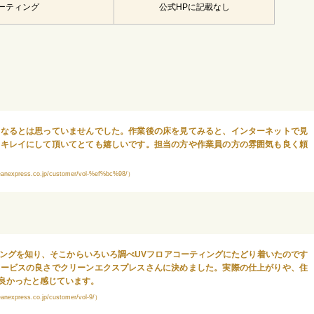
ーティング
公式HPに記載なし
になるとは思っていませんでした。作業後の床を見てみると、インターネットで見
にキレイにして頂いてとても嬉しいです。担当の方や作業員の方の雰囲気も良く頼
ess.co.jp/customer/vol-%ef%bc%98/）
ングを知り、そこからいろいろ調べUVフロアコーティングにたどり着いたのです
サービスの良さでクリーンエクスプレスさんに決めました。実際の仕上がりや、住
良かったと感じています。
ess.co.jp/customer/vol-9/）