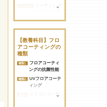
ィングを頼むならコ
コーティング
コ！おすすめ業者まと
を行うのに適
め
したタイミン
世田谷区でフロアコー
グ
ティングを頼むならコ
業者の選び方
コ！おすすめ業者まと
【教養科目】フロ
施工の流れを
め
アコーティングの
チェック
種類
墨田区でフロアコーテ
トラブルに合
ィングを頼むならコ
フロアコーティ
わないために
コ！おすすめ業者まと
ングの抗菌性能
め
フロアコーテ
UVフロアコーテ
ィング後のお
台東区でフロアコーテ
ィング
手入れ方法
ィングを頼むならコ
シリコンコーテ
コ！おすすめ業者まと
ペットのため
ィング
め
のフロアコー