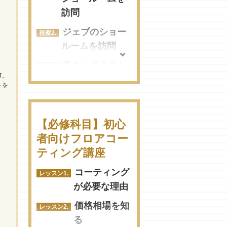
ルをチェック
コ！おすすめ業者まと
訪問
ワイズプランニ
め
ジェブのショー
ングのサンプル
品川区でフロアコーテ
ルームを訪問
をチェック
ィングを頼むならコ
森のしずくのシ
リタコートのサ
コ！おすすめ業者まと
T。
ョールームを視
ンプルをチェッ
トを
め
察
ク
渋谷区でフロアコーテ
ィングを頼むならコ
【必修科目】初心
コ！おすすめ業者まと
者向けフロアコー
め
ティング講座
新宿区でフロアコーテ
コーティング
ィングするのにおすす
が必要な理由
めな業者はこちら！
価格相場を知
杉並区でフロアコーテ
る