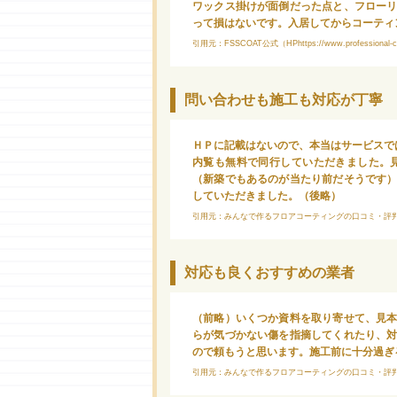
ワックス掛けが面倒だった点と、フロー
って損はないです。入居してからコーティ
引用元：FSSCOAT公式（HPhttps://www.professional-coati
問い合わせも施工も対応が丁寧
ＨＰに記載はないので、本当はサービスで
内覧も無料で同行していただきました。
（新築でもあるのが当たり前だそうです
していただきました。（後略）
引用元：みんなで作るフロアコーティングの口コミ・評判サイト（https:
対応も良くおすすめの業者
（前略）いくつか資料を取り寄せて、見
らが気づかない傷を指摘してくれたり、
ので頼もうと思います。施工前に十分過ぎ
引用元：みんなで作るフロアコーティングの口コミ・評判サイト（https: