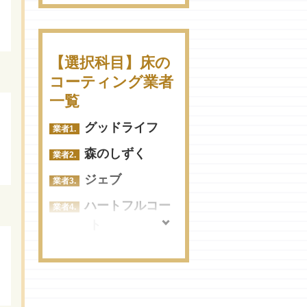
ガラスコーティ
ティングと
中央区でフロアコーテ
ング
は？
ィングを頼むならコ
コ！おすすめ業者まと
ウレタンコーテ
赤ちゃんのた
【選択科目】床の
め
ィング
めのフロアコ
コーティング業者
ーティングと
千代田区でフロアコー
一覧
アクリルコーテ
は？
ティングを頼むならコ
ィング
グッドライフ
コ！おすすめ業者まと
フローリン
ダイアコーティ
森のしずく
め
グの黒ずみを
ング
ジェブ
落とすコツ
豊島区でフロアコーテ
フロアコート
ィングを頼むならコ
ハートフルコー
フローリン
の最新トレンド
コ！おすすめ業者まと
ト
グの掃除方法
め
FSSコート
無垢フロー
中野区でフロアコーテ
リングでもコ
エコプロコート
ィングを依頼するなら
ーティングが
リタコート
ここの業者がおすす