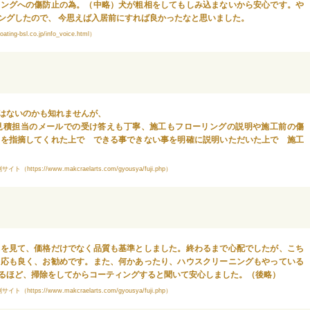
リングへの傷防止の為。（中略）犬が粗相をしてもしみ込まないから安心です。や
ングしたので、 今思えば入居前にすれば良かったなと思いました。
ng-bsl.co.jp/info_voice.html）
はないのかも知れませんが、
見積担当のメールでの受け答えも丁寧、施工もフローリングの説明や施工前の傷
）を指摘してくれた上で できる事できない事を明確に説明いただいた上で 施工
//www.makcraelarts.com/gyousya/fuji.php）
本を見て、価格だけでなく品質も基準としました。終わるまで心配でしたが、こち
対応も良く、お勧めです。また、何かあったり、ハウスクリーニングもやっている
るほど、掃除をしてからコーティングすると聞いて安心しました。（後略）
//www.makcraelarts.com/gyousya/fuji.php）