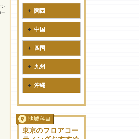
ィン
関西
コー
中国
四国
九州
沖縄
東京のフロアコー