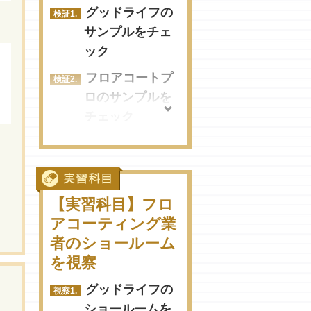
コ！おすすめ業者まと
グッドライフの
め
サンプルをチェ
ック
大田区でフロアコーテ
ィングを頼むならコ
フロアコートプ
コ！おすすめ業者まと
ロのサンプルを
め
チェック
葛飾区でフロアコーテ
ミシナコーポレ
ィングを頼むならコ
ーションのサン
コ！おすすめ業者まと
プルをチェック
め
【実習科目】フロ
エコプロコート
アコーティング業
北区でフロアコーティ
のサンプルをチ
者のショールーム
ングを頼むならココ！
ェック
を視察
おすすめ業者まとめ
M'sテクニカルワ
江東区でフロアコーテ
グッドライフの
ークスのサンプ
ィングを頼むならコ
ショールームを